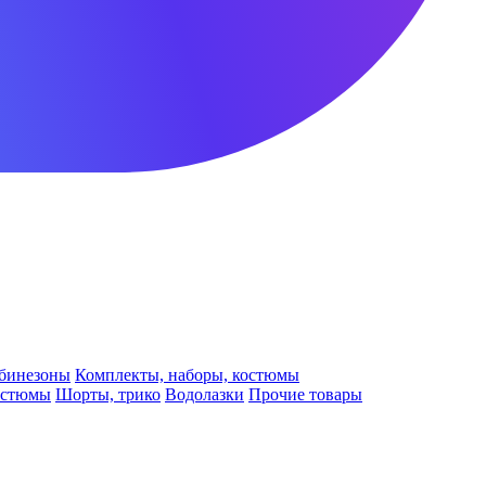
бинезоны
Комплекты, наборы, костюмы
остюмы
Шорты, трико
Водолазки
Прочие товары