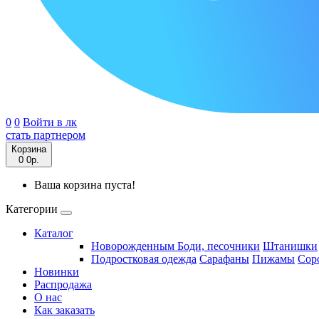
0
0
Войти в лк
стать партнером
Корзина
0
0р.
Ваша корзина пуста!
Категории
Каталог
Новорожденным
Боди, песочники
Штанишки
Подростковая одежда
Сарафаны
Пижамы
Сор
Новинки
Распродажа
О нас
Как заказать