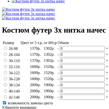
Костюм футер 3х нитка начес
Размер
Цвет
от 5 т.р.
от 60т.р
Объем
1370р.
1302р.
-
+
26-98
1370р.
1302р.
-
+
28-104
1370р.
1302р.
-
+
30-110
1600р.
1520р.
-
+
32-116
1600р.
1520р.
-
+
34-122
1600р.
1520р.
-
+
36-128
2000р.
1900р.
-
+
38-134
2000р.
1900р.
-
+
40-140
2000р.
1900р.
-
+
42-146
возможность замены цвета
!Обратите внимание