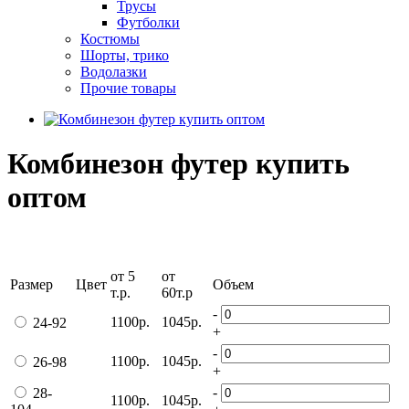
Трусы
Футболки
Костюмы
Шорты, трико
Водолазки
Прочие товары
Комбинезон футер купить
оптом
от 5
от
Размер
Цвет
Объем
т.р.
60т.р
-
1100р.
1045р.
24-92
+
-
1100р.
1045р.
26-98
+
-
28-
1100р.
1045р.