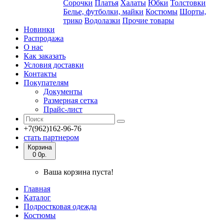
Сорочки
Платья
Халаты
Юбки
Толстовки
Белье, футболки, майки
Костюмы
Шорты,
трико
Водолазки
Прочие товары
Новинки
Распродажа
О нас
Как заказать
Условия доставки
Контакты
Покупателям
Документы
Размерная сетка
Прайс-лист
+7(962)162-96-76
стать партнером
Корзина
0
0р.
Ваша корзина пуста!
Главная
Каталог
Подростковая одежда
Костюмы