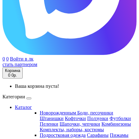
0
0
Войти в лк
стать партнером
Корзина
0
0р.
Ваша корзина пуста!
Категории
Каталог
Новорожденным
Боди, песочники
Штанишки
Кофточки
Ползунки
Футболки
Пеленки
Шапочки, чепчики
Комбинезоны
Комплекты, наборы, костюмы
Подростковая одежда
Сарафаны
Пижамы