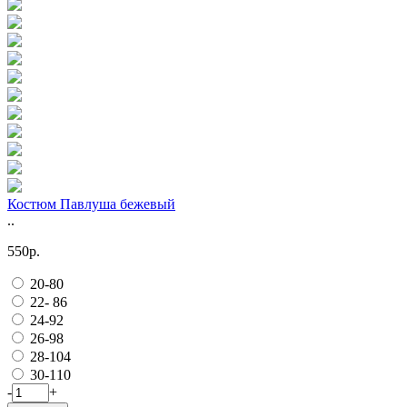
Костюм Павлуша бежевый
..
550р.
20-80
22- 86
24-92
26-98
28-104
30-110
-
+