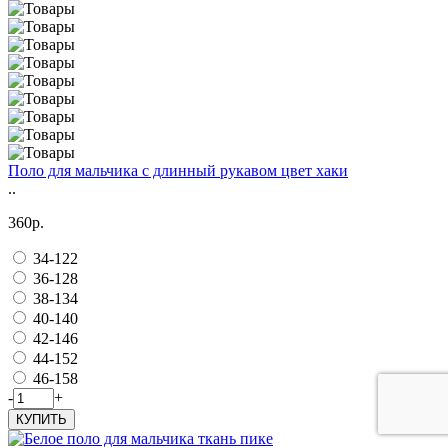
Поло для мальчика с длинный рукавом цвет хаки
..
360р.
34-122
36-128
38-134
40-140
42-146
44-152
46-158
-
+
КУПИТЬ