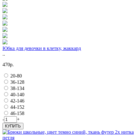
Юбка для девочки в клетку, жаккард
..
470р.
20-80
36-128
38-134
40-140
42-146
44-152
46-158
-
+
КУПИТЬ