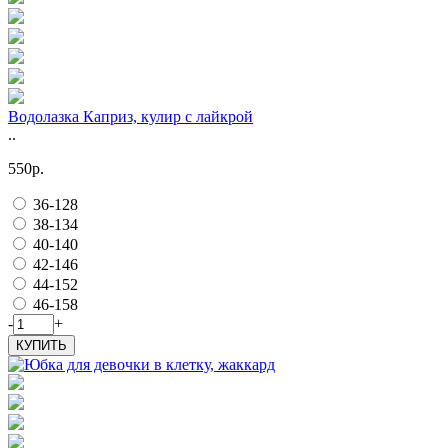
Водолазка Каприз, кулир с лайкрой
..
550р.
36-128
38-134
40-140
42-146
44-152
46-158
-
+
КУПИТЬ