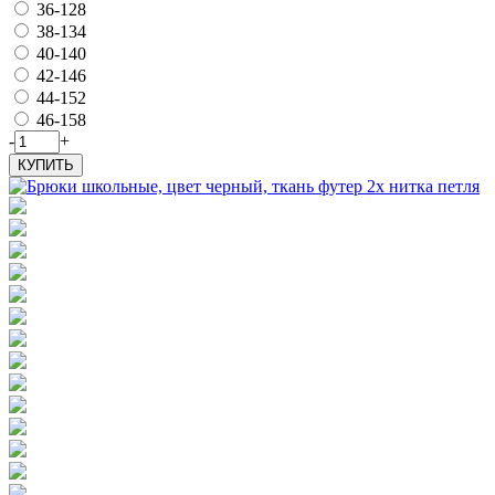
36-128
38-134
40-140
42-146
44-152
46-158
-
+
КУПИТЬ