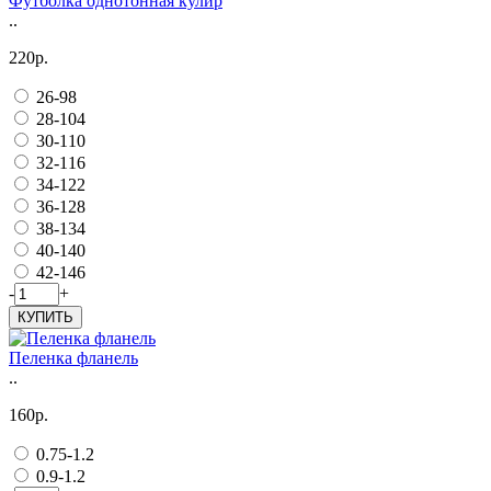
Футболка однотонная кулир
..
220р.
26-98
28-104
30-110
32-116
34-122
36-128
38-134
40-140
42-146
-
+
КУПИТЬ
Пеленка фланель
..
160р.
0.75-1.2
0.9-1.2