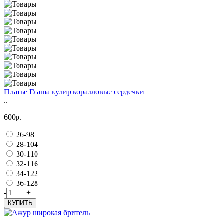
Платье Глаша кулир коралловые сердечки
..
600р.
26-98
28-104
30-110
32-116
34-122
36-128
-
+
КУПИТЬ