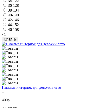
34-122
36-128
38-134
40-140
42-146
44-152
46-158
-
+
КУПИТЬ
Пижама интерлок для девочки лето
..
400р.