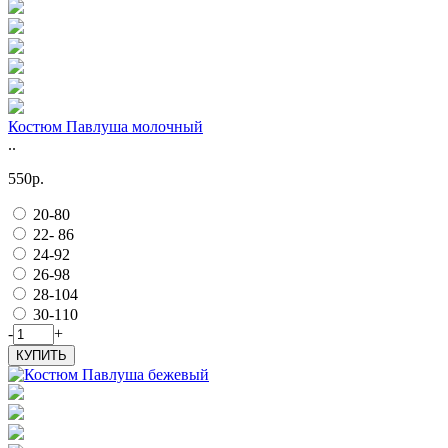
Костюм Павлуша молочный
..
550р.
20-80
22- 86
24-92
26-98
28-104
30-110
-
+
КУПИТЬ