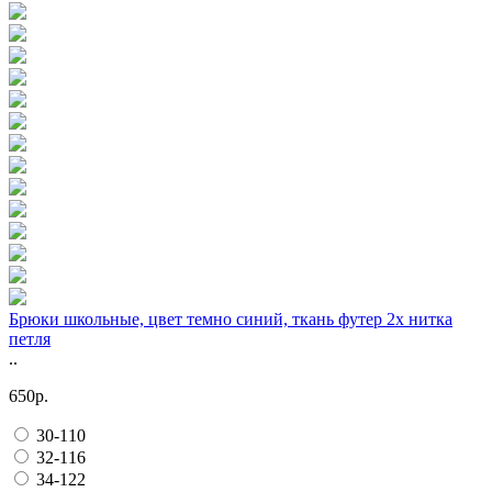
Брюки школьные, цвет темно синий, ткань футер 2х нитка
петля
..
650р.
30-110
32-116
34-122