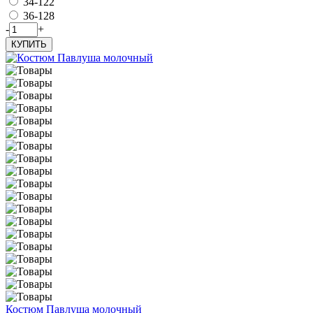
34-122
36-128
-
+
КУПИТЬ
Костюм Павлуша молочный