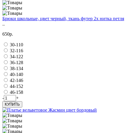
Брюки школьные, цвет черный, ткань футер 2х нитка петля
..
650р.
30-110
32-116
34-122
36-128
38-134
40-140
42-146
44-152
46-158
-
+
КУПИТЬ