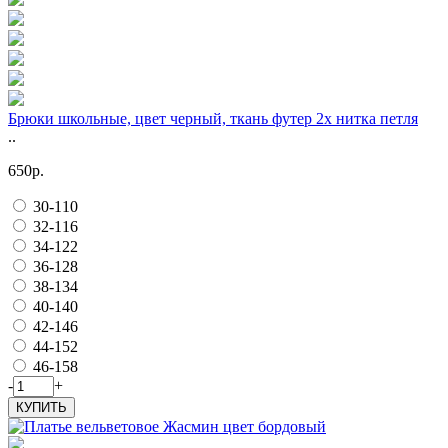
Брюки школьные, цвет черный, ткань футер 2х нитка петля
..
650р.
30-110
32-116
34-122
36-128
38-134
40-140
42-146
44-152
46-158
-
+
КУПИТЬ