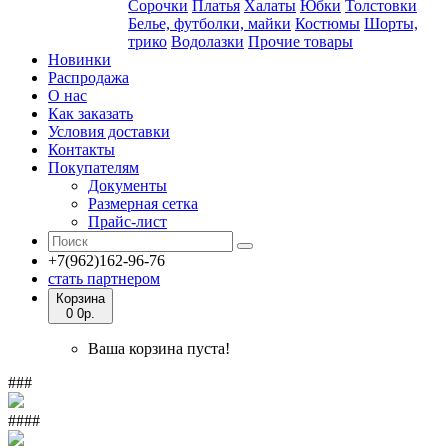
Сорочки
Платья
Халаты
Юбки
Толстовки
Белье, футболки, майки
Костюмы
Шорты,
трико
Водолазки
Прочие товары
Новинки
Распродажа
О нас
Как заказать
Условия доставки
Контакты
Покупателям
Документы
Размерная сетка
Прайс-лист
+7(962)162-96-76
стать партнером
Корзина
0
0р.
Ваша корзина пуста!
###
####