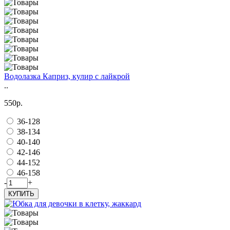
Водолазка Каприз, кулир с лайкрой
..
550р.
36-128
38-134
40-140
42-146
44-152
46-158
-
+
КУПИТЬ