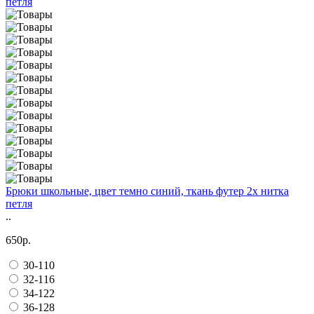
Брюки школьные, цвет темно синий, ткань футер 2х нитка
петля
..
650р.
30-110
32-116
34-122
36-128