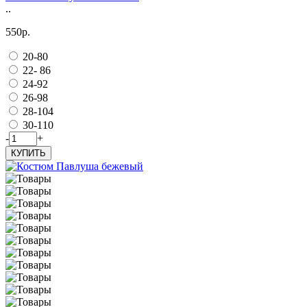
..
550р.
20-80
22- 86
24-92
26-98
28-104
30-110
-
+
КУПИТЬ