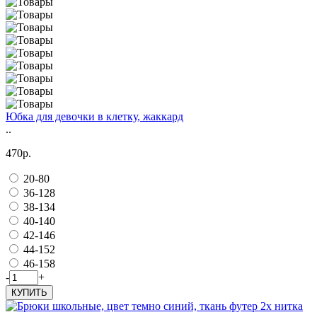
Юбка для девочки в клетку, жаккард
..
470р.
20-80
36-128
38-134
40-140
42-146
44-152
46-158
-
+
КУПИТЬ