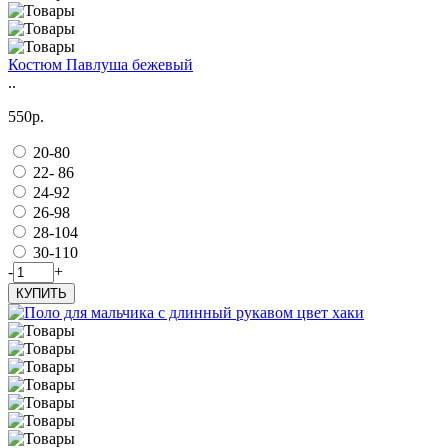
Костюм Павлуша бежевый
..
550р.
20-80
22- 86
24-92
26-98
28-104
30-110
-
+
КУПИТЬ