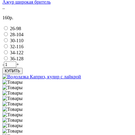
Ажур широкая бритель
..
160р.
26-98
28-104
30-110
32-116
34-122
36-128
-
+
КУПИТЬ