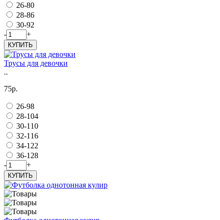
26-80
28-86
30-92
-
+
КУПИТЬ
Трусы для девочки
..
75р.
26-98
28-104
30-110
32-116
34-122
36-128
-
+
КУПИТЬ