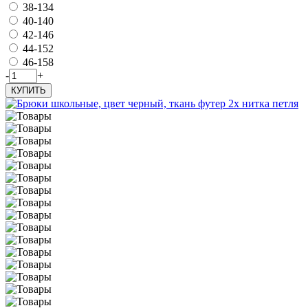
38-134
40-140
42-146
44-152
46-158
-
+
КУПИТЬ