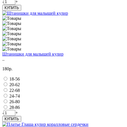
-
+
КУПИТЬ
Штанишки для малышей кулир
..
180р.
18-56
20-62
22-68
24-74
26-80
28-86
-
+
КУПИТЬ