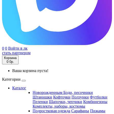
0
0
Войти в лк
стать партнером
Корзина
0
0р.
Ваша корзина пуста!
Категории
Каталог
Новорожденным
Боди, песочники
Штанишки
Кофточки
Ползунки
Футболки
Пеленки
Шапочки, чепчики
Комбинезоны
Комплекты, наборы, костюмы
Подростковая одежда
Сарафаны
Пижамы