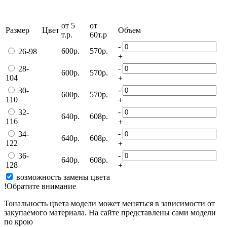
от 5
от
Размер
Цвет
Объем
т.р.
60т.р
-
600р.
570р.
26-98
+
-
28-
600р.
570р.
104
+
-
30-
600р.
570р.
110
+
-
32-
640р.
608р.
116
+
-
34-
640р.
608р.
122
+
-
36-
640р.
608р.
128
+
возможность замены цвета
!Обратите внимание
Тональность цвета модели может меняться в зависимости от
закупаемого материала. На сайте представлены сами модели
по крою