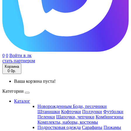
0
0
Войти в лк
стать партнером
Корзина
0
0р.
Ваша корзина пуста!
Категории
Каталог
Новорожденным
Боди, песочники
Штанишки
Кофточки
Ползунки
Футболки
Пеленки
Шапочки, чепчики
Комбинезоны
Комплекты, наборы, костюмы
Подростковая одежда
Сарафаны
Пижамы