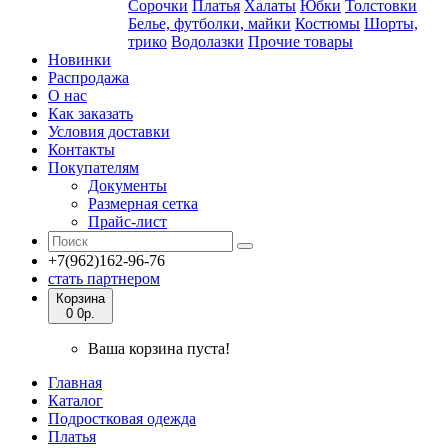
Сорочки
Платья
Халаты
Юбки
Толстовки
Белье, футболки, майки
Костюмы
Шорты,
трико
Водолазки
Прочие товары
Новинки
Распродажа
О нас
Как заказать
Условия доставки
Контакты
Покупателям
Документы
Размерная сетка
Прайс-лист
+7(962)162-96-76
стать партнером
Корзина
0
0р.
Ваша корзина пуста!
Главная
Каталог
Подростковая одежда
Платья