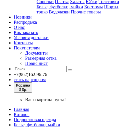
Сорочки
Платья
Халаты
Юбки
Толстовки
Белье, футболки, майки
Костюмы
Шорты,
трико
Водолазки
Прочие товары
Новинки
Распродажа
О нас
Как заказать
Условия доставки
Контакты
Покупателям
Документы
Размерная сетка
Прайс-лист
+7(962)162-96-76
стать партнером
Корзина
0
0р.
Ваша корзина пуста!
Главная
Каталог
Подростковая одежда
Белье, футболки, майки