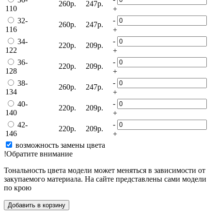
260р.
247р.
110
+
-
32-
260р.
247р.
116
+
-
34-
220р.
209р.
122
+
-
36-
220р.
209р.
128
+
-
38-
260р.
247р.
134
+
-
40-
220р.
209р.
140
+
-
42-
220р.
209р.
146
+
возможность замены цвета
!Обратите внимание
Тональность цвета модели может меняться в зависимости от
закупаемого материала. На сайте представлены сами модели
по крою
Добавить в корзину