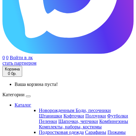
0
0
Войти в лк
стать партнером
Корзина
0
0р.
Ваша корзина пуста!
Категории
Каталог
Новорожденным
Боди, песочники
Штанишки
Кофточки
Ползунки
Футболки
Пеленки
Шапочки, чепчики
Комбинезоны
Комплекты, наборы, костюмы
Подростковая одежда
Сарафаны
Пижамы