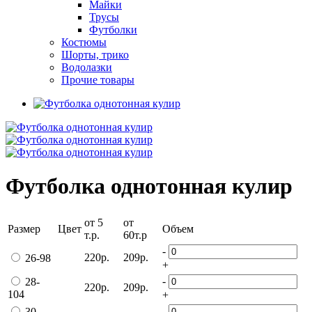
Майки
Трусы
Футболки
Костюмы
Шорты, трико
Водолазки
Прочие товары
Футболка однотонная кулир
от 5
от
Размер
Цвет
Объем
т.р.
60т.р
-
220р.
209р.
26-98
+
-
28-
220р.
209р.
104
+
-
30-