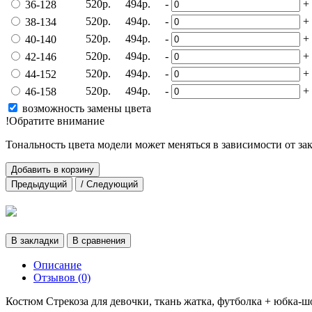
520р.
494р.
-
+
36-128
520р.
494р.
-
+
38-134
520р.
494р.
-
+
40-140
520р.
494р.
-
+
42-146
520р.
494р.
-
+
44-152
520р.
494р.
-
+
46-158
возможность замены цвета
!Обратите внимание
Тональность цвета модели может меняться в зависимости от за
Добавить в корзину
Предыдущий
/ Следующий
В закладки
В сравнения
Описание
Отзывов (0)
Костюм Стрекоза для девочки, ткань жатка, футболка + юбка-ш