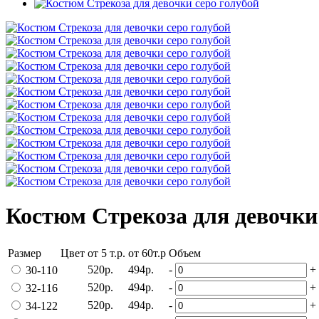
Костюм Стрекоза для девочки
Размер
Цвет
от 5 т.р.
от 60т.р
Объем
520р.
494р.
-
+
30-110
520р.
494р.
-
+
32-116
520р.
494р.
-
+
34-122