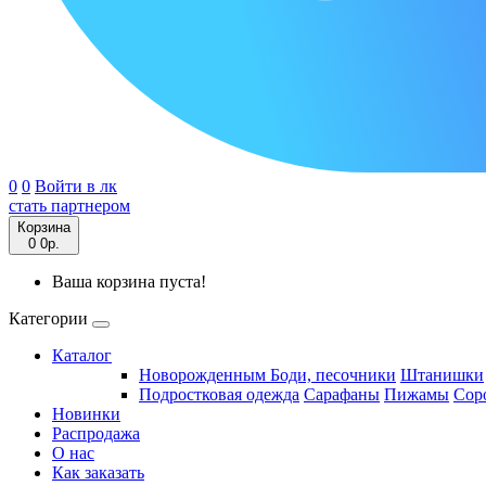
0
0
Войти в лк
стать партнером
Корзина
0
0р.
Ваша корзина пуста!
Категории
Каталог
Новорожденным
Боди, песочники
Штанишки
Подростковая одежда
Сарафаны
Пижамы
Сор
Новинки
Распродажа
О нас
Как заказать