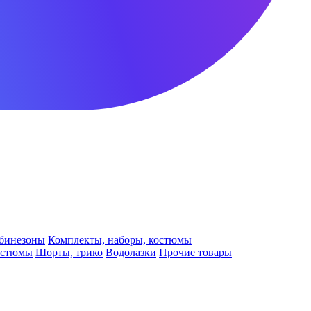
бинезоны
Комплекты, наборы, костюмы
остюмы
Шорты, трико
Водолазки
Прочие товары