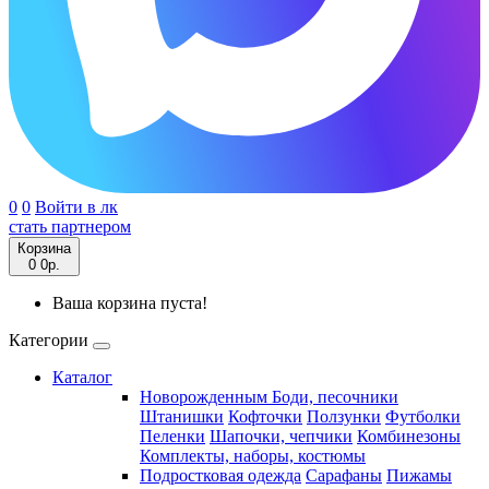
0
0
Войти в лк
стать партнером
Корзина
0
0р.
Ваша корзина пуста!
Категории
Каталог
Новорожденным
Боди, песочники
Штанишки
Кофточки
Ползунки
Футболки
Пеленки
Шапочки, чепчики
Комбинезоны
Комплекты, наборы, костюмы
Подростковая одежда
Сарафаны
Пижамы