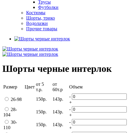
Трусы
Футболки
Костюмы
Шорты, трико
Водолазки
Прочие товары
Шорты черные интерлок
от 5
от
Размер
Цвет
Объем
т.р.
60т.р
-
150р.
143р.
26-98
+
-
28-
150р.
143р.
104
+
-
30-
150р.
143р.
110
+