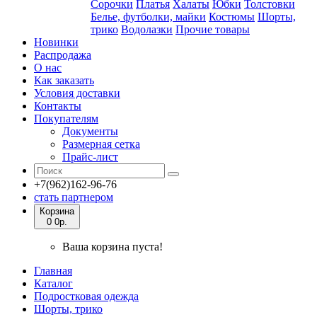
Сорочки
Платья
Халаты
Юбки
Толстовки
Белье, футболки, майки
Костюмы
Шорты,
трико
Водолазки
Прочие товары
Новинки
Распродажа
О нас
Как заказать
Условия доставки
Контакты
Покупателям
Документы
Размерная сетка
Прайс-лист
+7(962)162-96-76
стать партнером
Корзина
0
0р.
Ваша корзина пуста!
Главная
Каталог
Подростковая одежда
Шорты, трико