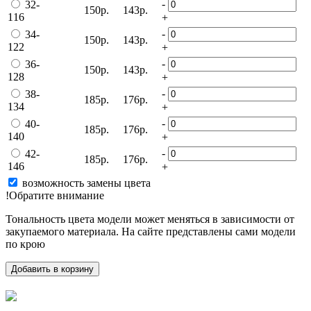
-
32-
150р.
143р.
116
+
-
34-
150р.
143р.
122
+
-
36-
150р.
143р.
128
+
-
38-
185р.
176р.
134
+
-
40-
185р.
176р.
140
+
-
42-
185р.
176р.
146
+
возможность замены цвета
!Обратите внимание
Тональность цвета модели может меняться в зависимости от
закупаемого материала. На сайте представлены сами модели
по крою
Добавить в корзину