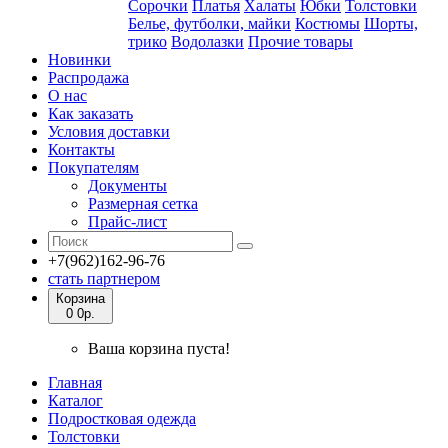
Сорочки
Платья
Халаты
Юбки
Толстовки
Белье, футболки, майки
Костюмы
Шорты,
трико
Водолазки
Прочие товары
Новинки
Распродажа
О нас
Как заказать
Условия доставки
Контакты
Покупателям
Документы
Размерная сетка
Прайс-лист
+7(962)162-96-76
стать партнером
Корзина
0
0р.
Ваша корзина пуста!
Главная
Каталог
Подростковая одежда
Толстовки