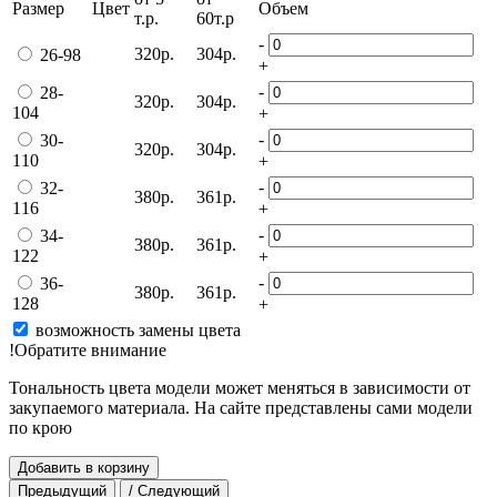
Размер
Цвет
Объем
т.р.
60т.р
-
320р.
304р.
26-98
+
-
28-
320р.
304р.
104
+
-
30-
320р.
304р.
110
+
-
32-
380р.
361р.
116
+
-
34-
380р.
361р.
122
+
-
36-
380р.
361р.
128
+
возможность замены цвета
!Обратите внимание
Тональность цвета модели может меняться в зависимости от
закупаемого материала. На сайте представлены сами модели
по крою
Добавить в корзину
Предыдущий
/ Следующий