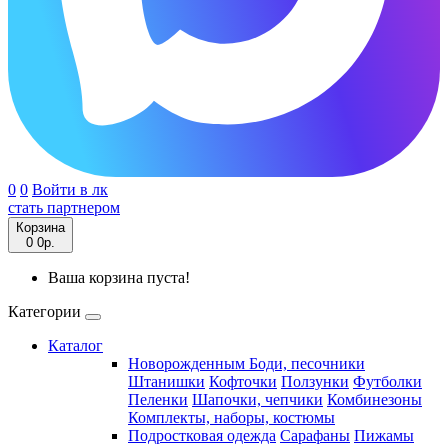
0
0
Войти в лк
стать партнером
Корзина
0
0р.
Ваша корзина пуста!
Категории
Каталог
Новорожденным
Боди, песочники
Штанишки
Кофточки
Ползунки
Футболки
Пеленки
Шапочки, чепчики
Комбинезоны
Комплекты, наборы, костюмы
Подростковая одежда
Сарафаны
Пижамы