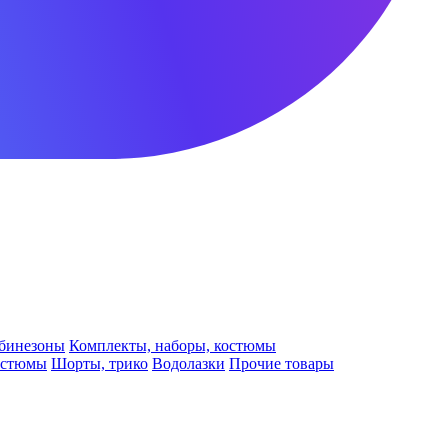
бинезоны
Комплекты, наборы, костюмы
остюмы
Шорты, трико
Водолазки
Прочие товары