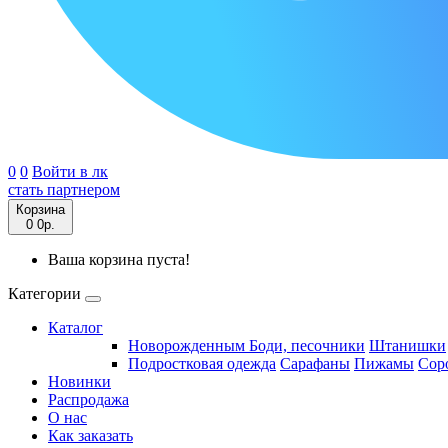
0
0
Войти в лк
стать партнером
Корзина
0
0р.
Ваша корзина пуста!
Категории
Каталог
Новорожденным
Боди, песочники
Штанишки
Подростковая одежда
Сарафаны
Пижамы
Сор
Новинки
Распродажа
О нас
Как заказать