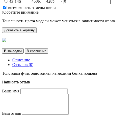
450р.
428р.
-
+
42-146
возможность замены цвета
!Обратите внимание
Тональность цвета модели может меняться в зависимости от за
Добавить в корзину
В закладки
В сравнения
Описание
Отзывов (0)
Толстовка флис однотонная на молнии без капюшона
Написать отзыв
Ваше имя
Ваш отзыв