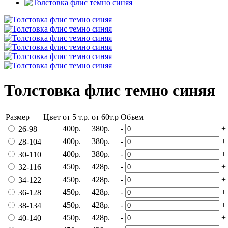
Толстовка флис темно синяя
Размер
Цвет
от 5 т.р.
от 60т.р
Объем
400р.
380р.
-
+
26-98
400р.
380р.
-
+
28-104
400р.
380р.
-
+
30-110
450р.
428р.
-
+
32-116
450р.
428р.
-
+
34-122
450р.
428р.
-
+
36-128
450р.
428р.
-
+
38-134
450р.
428р.
-
+
40-140