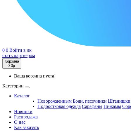
0
0
Войти в лк
стать партнером
Корзина
0
0р.
Ваша корзина пуста!
Категории
Каталог
Новорожденным
Боди, песочники
Штанишки
Подростковая одежда
Сарафаны
Пижамы
Сор
Новинки
Распродажа
О нас
Как заказать