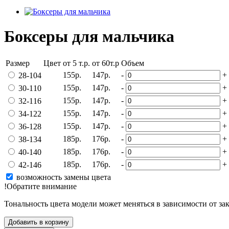
Боксеры для мальчика
Размер
Цвет
от 5 т.р.
от 60т.р
Объем
155р.
147р.
-
+
28-104
155р.
147р.
-
+
30-110
155р.
147р.
-
+
32-116
155р.
147р.
-
+
34-122
155р.
147р.
-
+
36-128
185р.
176р.
-
+
38-134
185р.
176р.
-
+
40-140
185р.
176р.
-
+
42-146
возможность замены цвета
!Обратите внимание
Тональность цвета модели может меняться в зависимости от за
Добавить в корзину