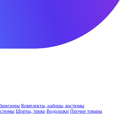
бинезоны
Комплекты, наборы, костюмы
остюмы
Шорты, трико
Водолазки
Прочие товары