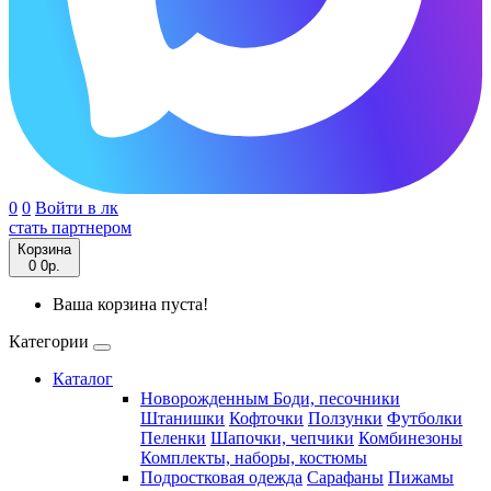
0
0
Войти в лк
стать партнером
Корзина
0
0р.
Ваша корзина пуста!
Категории
Каталог
Новорожденным
Боди, песочники
Штанишки
Кофточки
Ползунки
Футболки
Пеленки
Шапочки, чепчики
Комбинезоны
Комплекты, наборы, костюмы
Подростковая одежда
Сарафаны
Пижамы