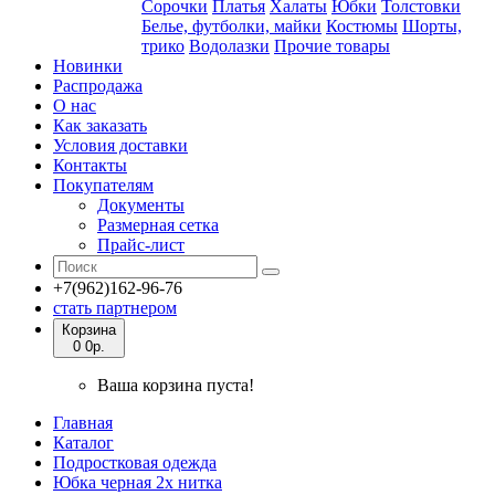
Сорочки
Платья
Халаты
Юбки
Толстовки
Белье, футболки, майки
Костюмы
Шорты,
трико
Водолазки
Прочие товары
Новинки
Распродажа
О нас
Как заказать
Условия доставки
Контакты
Покупателям
Документы
Размерная сетка
Прайс-лист
+7(962)162-96-76
стать партнером
Корзина
0
0р.
Ваша корзина пуста!
Главная
Каталог
Подростковая одежда
Юбка черная 2х нитка