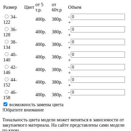
от 5
от
Размер
Цвет
Объем
т.р.
60т.р
-
34-
400р.
380р.
122
+
-
36-
400р.
380р.
128
+
-
38-
400р.
380р.
134
+
-
40-
400р.
380р.
140
+
-
42-
400р.
380р.
146
+
-
44-
400р.
380р.
152
+
-
46-
400р.
380р.
158
+
возможность замены цвета
!Обратите внимание
Тональность цвета модели может меняться в зависимости от
закупаемого материала. На сайте представлены сами модели
по крою