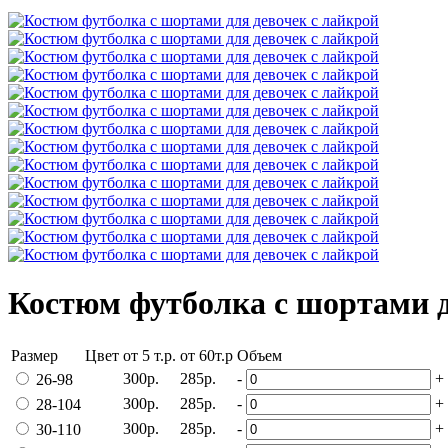
Костюм футболка с шортами д
Размер
Цвет
от 5 т.р.
от 60т.р
Объем
300р.
285р.
-
+
26-98
300р.
285р.
-
+
28-104
300р.
285р.
-
+
30-110