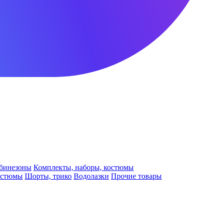
бинезоны
Комплекты, наборы, костюмы
остюмы
Шорты, трико
Водолазки
Прочие товары