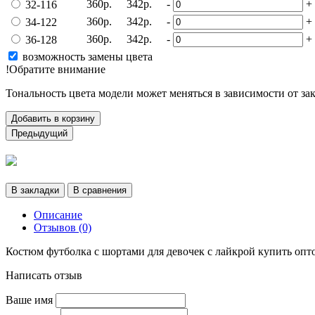
360р.
342р.
-
+
32-116
360р.
342р.
-
+
34-122
360р.
342р.
-
+
36-128
возможность замены цвета
!Обратите внимание
Тональность цвета модели может меняться в зависимости от за
Добавить в корзину
Предыдущий
В закладки
В сравнения
Описание
Отзывов (0)
Костюм футболка с шортами для девочек с лайкрой купить опт
Написать отзыв
Ваше имя