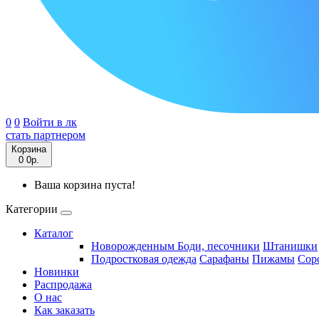
0
0
Войти в лк
стать партнером
Корзина
0
0р.
Ваша корзина пуста!
Категории
Каталог
Новорожденным
Боди, песочники
Штанишки
Подростковая одежда
Сарафаны
Пижамы
Сор
Новинки
Распродажа
О нас
Как заказать