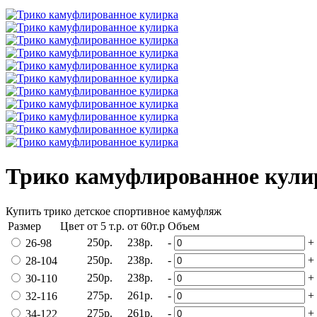
Трико камуфлированное кули
Купить трико детское спортивное камуфляж
Размер
Цвет
от 5 т.р.
от 60т.р
Объем
250р.
238р.
-
+
26-98
250р.
238р.
-
+
28-104
250р.
238р.
-
+
30-110
275р.
261р.
-
+
32-116
275р.
261р.
-
+
34-122