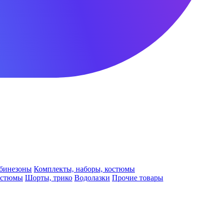
бинезоны
Комплекты, наборы, костюмы
остюмы
Шорты, трико
Водолазки
Прочие товары