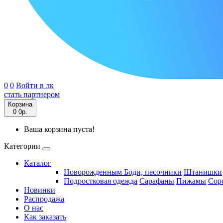
0
0
Войти в лк
стать партнером
Корзина
0
0р.
Ваша корзина пуста!
Категории
Каталог
Новорожденным
Боди, песочники
Штанишки
Подростковая одежда
Сарафаны
Пижамы
Сор
Новинки
Распродажа
О нас
Как заказать