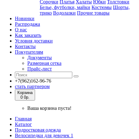
Сорочки
Платья
Халаты
Юбки
Толстовки
Белье, футболки, майки
Костюмы
Шорты,
трико
Водолазки
Прочие товары
Новинки
Распродажа
О нас
Как заказать
Условия доставки
Контакты
Покупателям
Документы
Размерная сетка
Прайс-лист
+7(962)162-96-76
стать партнером
Корзина
0
0р.
Ваша корзина пуста!
Главная
Каталог
Подростковая одежда
Велосипедки для девочек 1