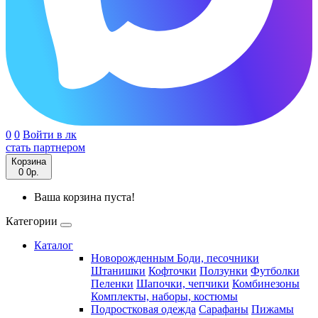
0
0
Войти в лк
стать партнером
Корзина
0
0р.
Ваша корзина пуста!
Категории
Каталог
Новорожденным
Боди, песочники
Штанишки
Кофточки
Ползунки
Футболки
Пеленки
Шапочки, чепчики
Комбинезоны
Комплекты, наборы, костюмы
Подростковая одежда
Сарафаны
Пижамы