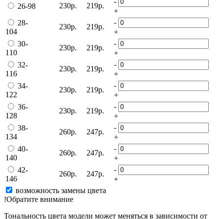
-
230р.
219р.
26-98
+
-
28-
230р.
219р.
104
+
-
30-
230р.
219р.
110
+
-
32-
230р.
219р.
116
+
-
34-
230р.
219р.
122
+
-
36-
230р.
219р.
128
+
-
38-
260р.
247р.
134
+
-
40-
260р.
247р.
140
+
-
42-
260р.
247р.
146
+
возможность замены цвета
!Обратите внимание
Тональность цвета модели может меняться в зависимости от